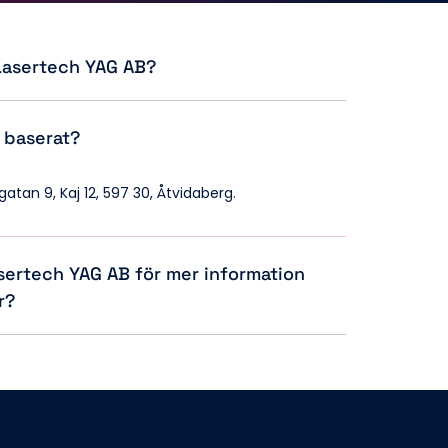
 Lasertech YAG AB?
d lasertjänster, inklusive laserskärning, 
laserlödning, laserborrning, 
ng och laservärmebehandling. 
atan 9, Kaj 12, 597 30, Åtvidaberg.
 finmekanik, medicinteknik, verkstadsteknik, hela 
teknik, infrarött ljus och utveckling.
sertech YAG AB för mer information 
r?
fon på 
0705-40 79 16
 eller 
0762-13 98 19
, eller via 
.se
.