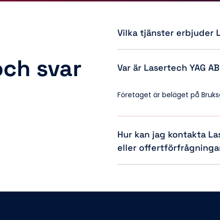
Vilka tjänster erbjuder
och svar
Lasertech YAG AB erbjuder en ra
lasersvetsning, lasermärkning, 
laserformning/riktning/legeri
Företaget är beläget på Bruksg
Vi erbjuder även tjänster inom
konceptlösningar, kombinations
Hur kan jag kontakta La
eller offertförfrågninga
Du kan kontakta dem via tele
e-post på
info@lasertechyag