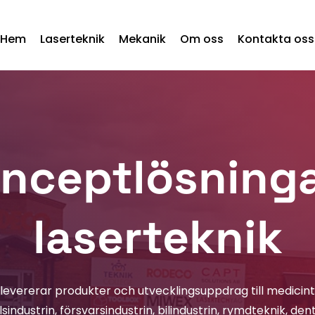
Hem
Laserteknik
Mekanik
Om oss
Kontakta oss
onceptlösninga
laserteknik
vererar produkter och utvecklingsuppdrag till medicinte
sindustrin, försvarsindustrin, bilindustrin, rymdteknik, dent