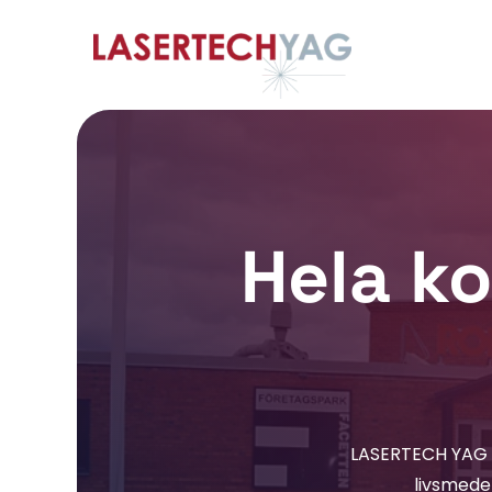
Hela k
LASERTECH YAG le
livsmedel