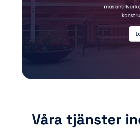
maskintillverk
konstru
L
Våra tjänster i