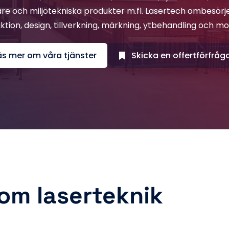
are och miljötekniska produkter m.fl. Lasertech ombesörjer
ktion, design, tillverkning, märkning, ytbehandling och mo
äs mer om våra tjänster
Skicka en offertförfråg
nom laserteknik