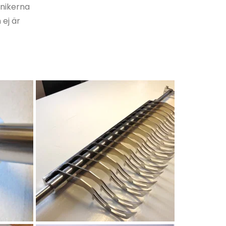
nikerna 
ej är 