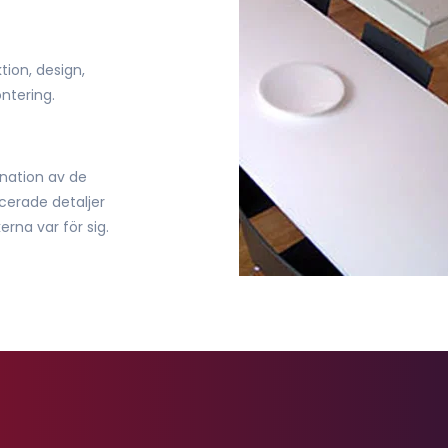
ion, design, 
ntering.
ation av de 
cerade detaljer 
erna var för sig.