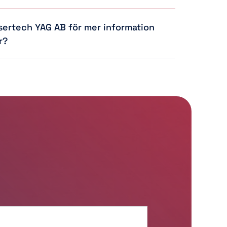
 finmekanik, medicinteknik, verkstadsteknik, hela 
teknik, infrarött ljus och utveckling.
sertech YAG AB för mer information 
r?
fon på 
0705-40 79 16
 eller 
0762-13 98 19
, eller via 
.se
.