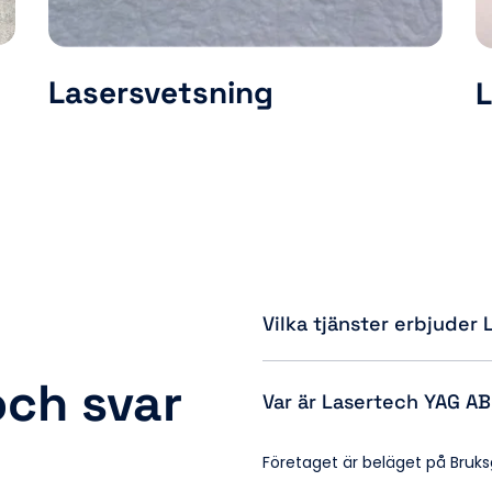
Lasersvetsning
Vilka tjänster erbjuder
och svar
Lasertech YAG AB erbjuder en ra
lasersvetsning, lasermärkning, 
laserformning/riktning/legeri
Företaget är beläget på Bruksg