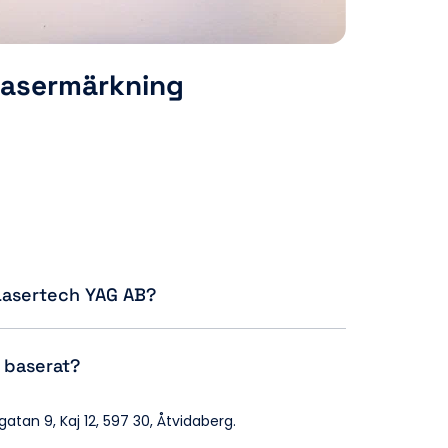
Lasermärkning
 Lasertech YAG AB?
d lasertjänster, inklusive laserskärning, 
laserlödning, laserborrning, 
ng och laservärmebehandling. 
atan 9, Kaj 12, 597 30, Åtvidaberg.