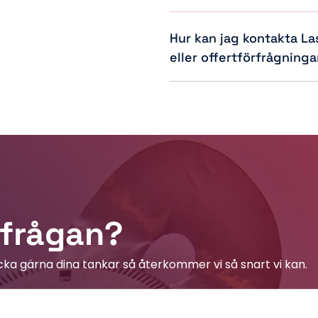
Vi erbjuder även tjänster inom
konceptlösningar, kombinations
Hur kan jag kontakta La
eller offertförfrågninga
Du kan kontakta dem via tele
e-post på
info@lasertechyag
rfrågan?
icka gärna dina tankar så återkommer vi så snart vi kan.