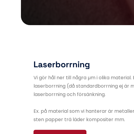
Laserborrning
Vi gör hål ner till några µm i olika material
laserborrning (då standardborrning ej är mö
laserborrning och försänkning.
Ex. på material som vi hanterar är metalle
sten papper trä läder kompositer mm.